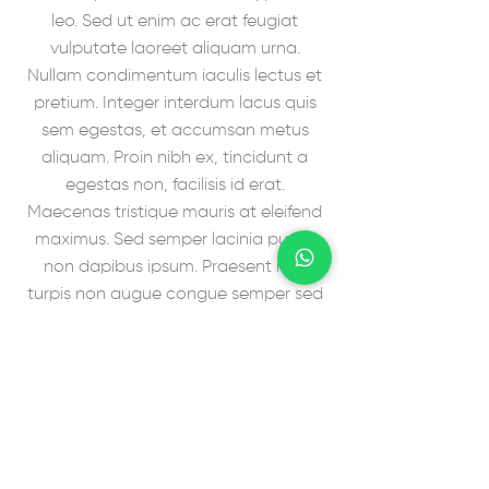
leo. Sed ut enim ac erat feugiat
vulputate laoreet aliquam urna.
Nullam condimentum iaculis lectus et
pretium. Integer interdum lacus quis
sem egestas, et accumsan metus
aliquam. Proin nibh ex, tincidunt a
egestas non, facilisis id erat.
Maecenas tristique mauris at eleifend
maximus. Sed semper lacinia purus,
non dapibus ipsum. Praesent nec
turpis non augue congue semper sed
quis ante. Praesent non enim sit amet
ligula pellentesque suscipit. Nullam
bibendum tincidunt semper. Etiam
auctor odio sit amet pulvinar
sollicitudin. Phasellus at sem
fermentum, accumsan felis eget,
varius metus. Duis id nulla purus.